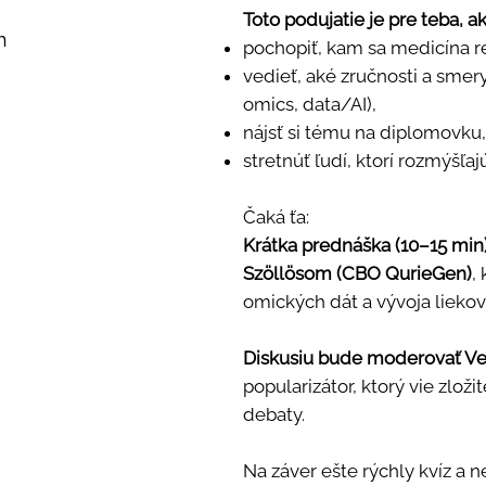
Toto podujatie je pre teba, a
m
pochopiť, kam sa medicína r
vedieť, aké zručnosti a smer
omics, data/AI),
nájsť si tému na diplomovku,
stretnúť ľudí, ktorí rozmýšľa
Čaká ťa:
Krátka prednáška (10–15 min)
Szöllösom (CBO QurieGen)
,
omických dát a vývoja liekov
Diskusiu bude moderovať Ve
popularizátor, ktorý vie zložit
debaty.
Na záver ešte rýchly kvíz a 