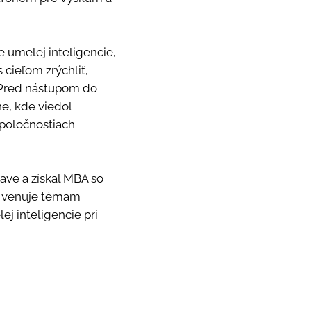
e umelej inteligencie,
 cieľom zrýchliť,
í. Pred nástupom do
ne, kde viedol
spoločnostiach
ave a získal MBA so
sa venuje témam
j inteligencie pri