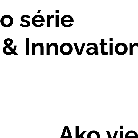
o série
& Innovation
Ako vi