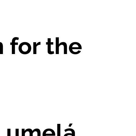
 for the
e umelá