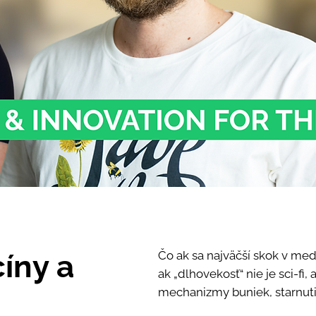
íny a
Čo ak sa najväčší skok v med
ak „dlhovekosť“ nie je sci-fi
mechanizmy buniek, starnutia