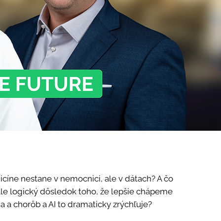
icíne nestane v nemocnici, ale v dátach? A čo
, ale logický dôsledok toho, že lepšie chápeme
 a chorôb a AI to dramaticky zrýchľuje?