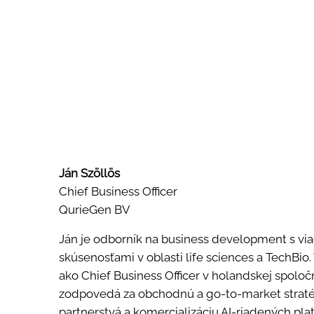
Ján Szöllös
Chief Business Officer
QurieGen BV
Ján je odborník na business development s vi
skúsenosťami v oblasti life sciences a TechBio.
ako Chief Business Officer v holandskej spolo
zodpovedá za obchodnú a go-to-market stratég
partnerstvá a komercializáciu AI-riadených pl