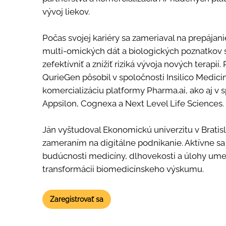
vývoj liekov.
Počas svojej kariéry sa zameriaval na prepájani
multi-omických dát a biologických poznatkov s
zefektívniť a znížiť riziká vývoja nových terapi
QurieGen pôsobil v spoločnosti Insilico Medici
komercializáciu platformy Pharma.ai, ako aj v 
Appsilon, Cognexa a Next Level Life Sciences.
Ján vyštudoval Ekonomickú univerzitu v Bratisl
zameraním na digitálne podnikanie. Aktívne 
budúcnosti medicíny, dlhovekosti a úlohy umele
transformácii biomedicínskeho výskumu.
Zaregistrovať sa