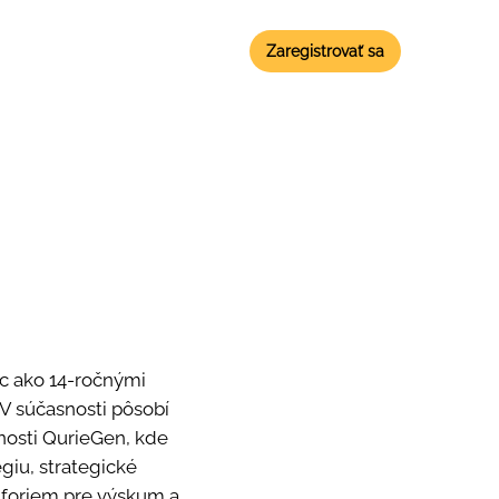
Zaregistrovať sa
ac ako 14-ročnými
 V súčasnosti pôsobí
čnosti QurieGen, kde
iu, strategické
atforiem pre výskum a