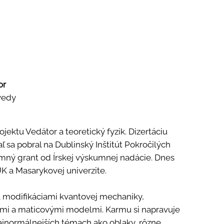
or
vedy
ojektu Vedátor a teoretický fyzik. Dizertáciu
aľ sa pobral na
Dublinský Inštitút Pokročilých
kumný grant od
Írskej výskumnej nadácie
. Dnes
K a Masarykovej univerzite.
 modifikáciami kvantovej mechaniky,
mi a maticovými modelmi. Karmu si napravuje
ajnormálnejších témach ako oblaky, rôzne