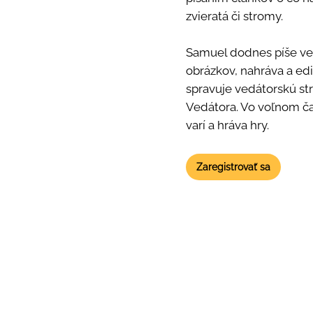
zvieratá či stromy.
Samuel dodnes píše veľ
obrázkov, nahráva a ed
spravuje vedátorskú st
Vedátora. Vo voľnom čas
varí a hráva hry.
Zaregistrovať sa