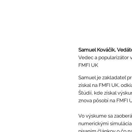
Samuel Kováčik, Vedát
Vedec a popularizátor 
FMFI UK
Samuel je zakladateľ pr
získal na FMFI UK, odki
Štúdií
, kde získal výs
znova pôsobí na FMFI U
Vo
výskume
sa zaoberá
numerickými simulácia
písaním článkov o čo n