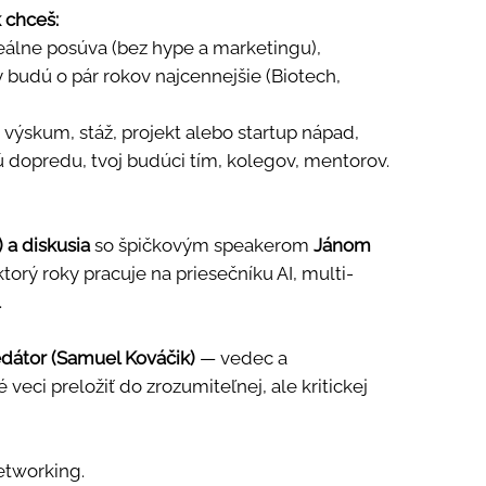
k chceš:
eálne posúva (bez hype a marketingu),
y budú o pár rokov najcennejšie (Biotech,
 výskum, stáž, projekt alebo startup nápad,
jú dopredu, tvoj budúci tím, kolegov, mentorov.
 a diskusia
so špičkovým speakerom
Jánom
 ktorý roky pracuje na priesečníku AI, multi-
.
dátor (Samuel Kováčik)
— vedec a
é veci preložiť do zrozumiteľnej, ale kritickej
networking.