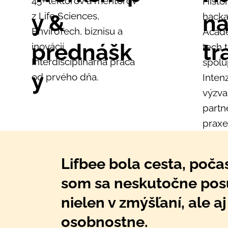
45+ lektorov a mentorov
Histo
na
y &
z Life Sciences,
hacka
EnviroTech, biznisu a
Acad
tr
prednášk
inovácií.
tech t
Interdisciplinárna práca
spolu
y
od prvého dňa.
Inten
výzva
partn
praxe
Lifbee bola cesta, počas
som sa neskutočne pos
nielen v zmýšľaní, ale aj
osobnostne.