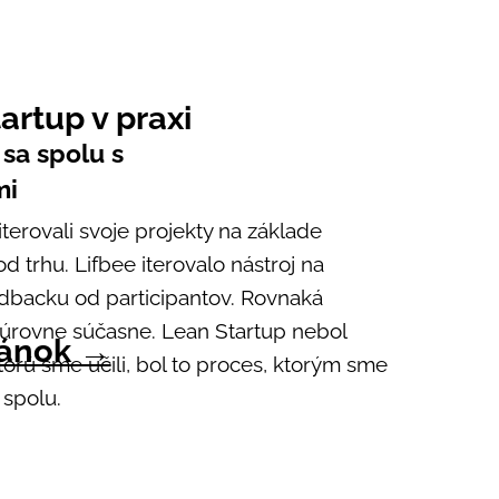
artup v praxi
 sa spolu s
mi
 iterovali svoje projekty na základe
 trhu. Lifbee iterovalo nástroj na
dbacku od participantov. Rovnaká
 úrovne súčasne. Lean Startup nebol
lánok →
torú sme učili, bol to proces, ktorým sme
 spolu.