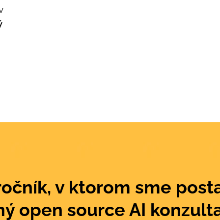
v
ý
ročník, v ktorom sme posta
ný open source AI konzult