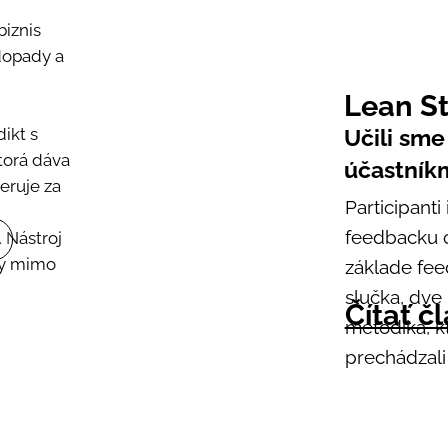
biznis
dopady a
Lean St
ikt s
Učili sme
torá dáva
účastník
eruje za
Participanti
feedbacku od
. Nástroj
upy mimo
základe fee
slučka, dve
Čítať č
metodika, k
prechádzali