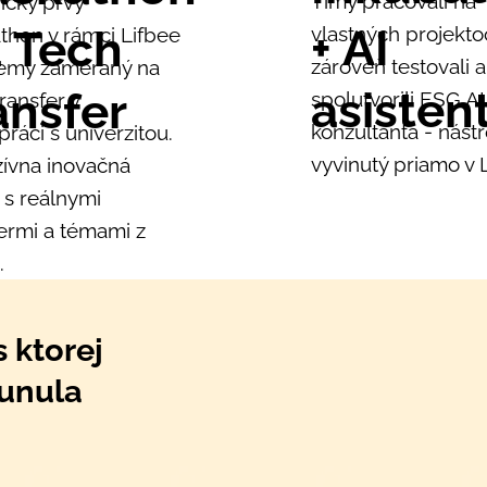
Tímy pracovali na
ricky prvý
+ AI
 Tech
vlastných projekto
thon v rámci Lifbee
zároveň testovali a
emy zameraný na
asisten
ansfer
spolutvorili ESG AI
ransfer v
konzultanta - nástr
práci s univerzitou.
vyvinutý priamo v 
zívna inovačná
 s reálnymi
ermi a témami z
.
 ktorej
unula