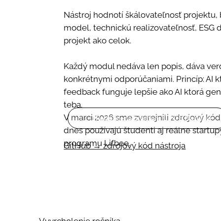
Nástroj hodnotí škálovateľnosť projektu, 
model, technickú realizovateľnosť, ESG 
projekt ako celok.
Každý modul nedáva len popis, dáva verd
konkrétnymi odporúčaniami. Princíp: AI k
feedback funguje lepšie ako AI ktorá gen
teba.
V marci 2026 sme zverejnili zdrojový kód
Podporené grantom ČSOB Nadácie
dnes používajú študenti aj reálne start
programu Lifbee.
GitHub → zdrojový kód nástroja