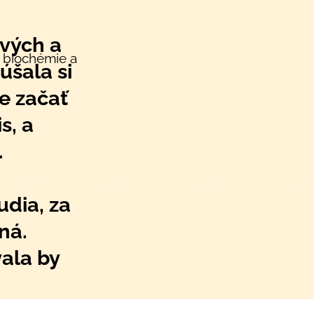
avých a
v biochémie a
úšala si
je začať
s, a
.
udia, za
ná.
ala by