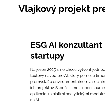
Vlajkový projekt pre
ESG AI konzultant
startupy
Na jeseň 2025 sme chceli vytvoriť jedno
textový návod pre AI, ktorý pomôže tím
premýšľať o environmentálnom a sociá
ich projektov. Skončili sme s open sour
aplikáciou s piatimi analytickými modul
na AI.