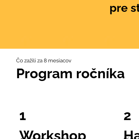
pre s
Čo zažili za 8 mesiacov
Program ročníka
2
1
H
Workshop