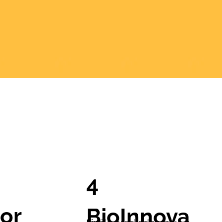
4
or
BioInnova