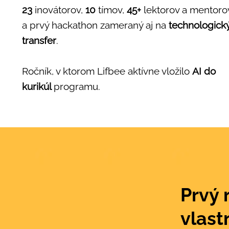
23
inovátorov,
10
tímov,
45+
lektorov a mentoro
a prvý hackathon zameraný aj na
technologick
transfer
.
Ročník, v ktorom Lifbee aktívne vložilo
AI do
kurikúl
programu.
Prvý 
vlast