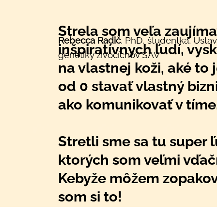
Strela som veľa zaujím
Rebecca Radič
, PhD. študentka, Ústa
inšpiratívnych ľudí, vysk
genetiky živočíchov SAV
na vlastnej koži, aké to 
od 0 stavať vlastný bizni
ako komunikovať v tíme
Stretli sme sa tu super ľ
ktorých som veľmi vďač
Kebyže môžem zopakov
som si to!