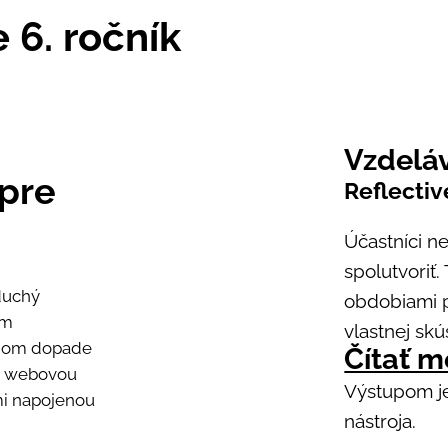
 6. ročník
Vzdelá
 pre
Reflectiv
Účastníci ne
spolutvoriť
duchý
obdobiami p
om
vlastnej skú
lnom dopade
Čítať 
ce webovou
Výstupom je
mi napojenou
nástroja.