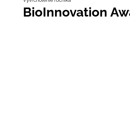
Vyvrcholenie ročníka
BioInnovation Aw