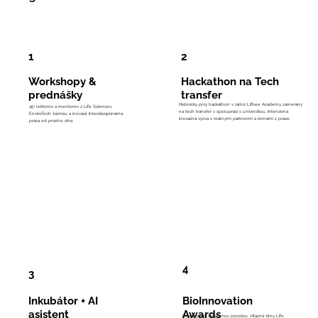
1
2
Workshopy &
Hackathon na Tech
prednášky
transfer
Historicky prvý hackathon v rámci Lifbee Academy zameraný
45+ lektorov a mentorov z Life Sciences,
na tech transfer v spolupráci s univerzitou. Intenzívna
EnviroTech, biznisu a inovácií. Interdisciplinárna
inovačná výzva s reálnymi partnermi a témami z praxe.
práca od prvého dňa.
4
3
Inkubátor + AI
BioInnovation
asistent
Awards
Finále pred odbornou porotou. Víťazné tímy Life