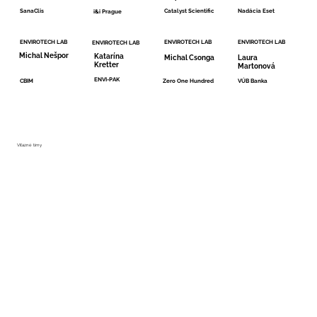
Nadácia Eset
Catalyst Scientific
SanaClis
i&i Prague
ENVIROTECH LAB
ENVIROTECH LAB
ENVIROTECH LAB
ENVIROTECH LAB
Michal Nešpor
Katarína
Michal Csonga
Laura
Kretter
Martonová
ENVI-PAK
Zero One Hundred
VÚB Banka
CBIM
Víťazné tímy