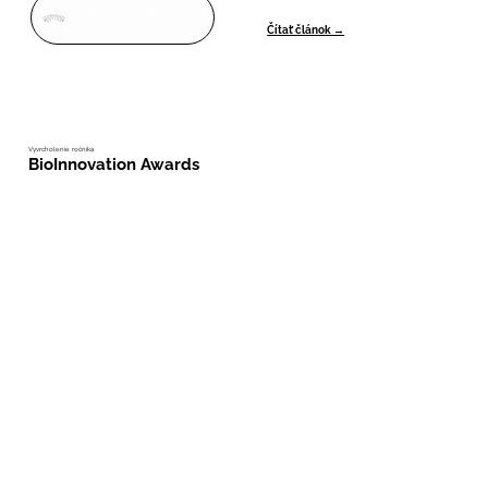
Podporené grantom
ČSOB Nadácie
Čítať článok →
Vyvrcholenie ročníka
BioInnovation Awards