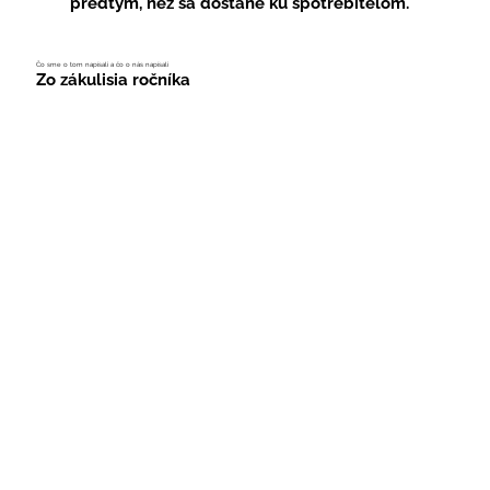
predtým, než sa dostane ku spotrebiteľom.
Čo sme o tom napísali a čo o nás napísali
Zo zákulisia ročníka