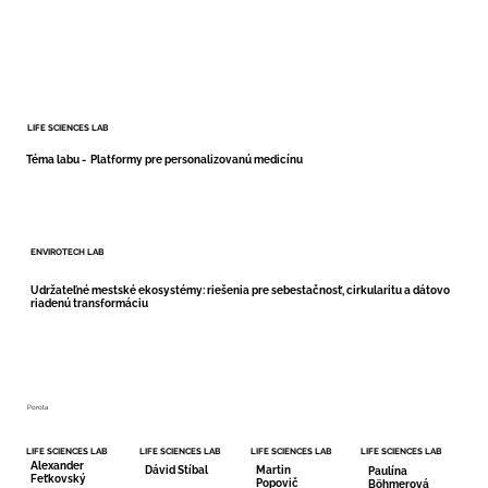
LIFE SCIENCES LAB
Téma labu - Platformy pre personalizovanú medicínu
ENVIROTECH LAB
Udržateľné mestské ekosystémy: riešenia pre sebestačnosť, cirkularitu a dátovo
riadenú transformáciu
Porota
LIFE SCIENCES LAB
LIFE SCIENCES LAB
LIFE SCIENCES LAB
LIFE SCIENCES LAB
Alexander
Dávid Stíbal
Martin
Paulína
Feťkovský
Popovič
Böhmerová