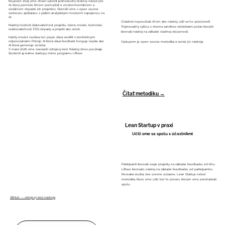
Na jeseň 2025 sme chceli vytvoriť jednoduchý textový návod pre
AI, ktorý pomôže tímom premýšľať o environmentálnom a
sociálnom dopade ich projektov. Skončili sme s open source
webovou aplikáciou s piatimi analytickými modulmi napojenou na
AI.
Účastníci nepoužívali AI len ako nástroj, učili sa ho spolutvoriť.
Nástroj hodnotí škálovateľnosť projektu, biznis model, technickú
Trojmesačný cyklus s dvoma sandbox obdobiami počas ktorých
realizovateľnosť, ESG dopady a projekt ako celok.
iterovali nástroj na základe vlastnej skúsenosti.
Každý modul nedáva len popis, dáva verdikt s konkrétnymi
Výstupom je open source metodika a verzia 3.0 nástroja.
odporúčaniami. Princíp: AI ktorá dáva feedback funguje lepšie ako
AI ktorá generuje za teba.
V marci 2026 sme zverejnili zdrojový kód. Nástroj dnes používajú
študenti aj reálne startupy mimo programu Lifbee.
Čítať metodiku →
Lean Startup v praxi
Učili sme sa spolu s účastníkmi
Participanti iterovali svoje projekty na základe feedbacku od trhu.
Lifbee iterovalo nástroj na základe feedbacku od participantov.
Rovnaká slučka, dve úrovne súčasne. Lean Startup nebol
metodika, ktorú sme učili, bol to proces, ktorým sme prechádzali
spolu.
GitHub → zdrojový kód nástroja