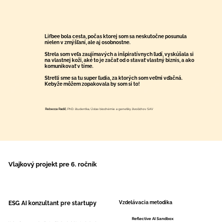
Lifbee bola cesta, počas ktorej som sa neskutočne posunula
nielen v zmýšľaní, ale aj osobnostne.
Strela som veľa zaujímavých a inšpiratívnych ľudí, vyskúšala si
na vlastnej koži, aké to je začať od 0 stavať vlastný biznis, a ako
komunikovať v tíme.
Stretli sme sa tu super ľudia, za ktorých som veľmi vďačná.
Kebyže môžem zopakovala by som si to!
Rebecca Radič
, PhD. študentka, Ústav biochémie a genetiky živočíchov SAV
Vlajkový projekt pre 6. ročník
Vzdelávacia metodika
ESG AI konzultant pre startupy
Reflective AI Sandbox