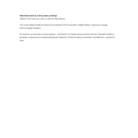
Menothera: keď sa z témy stane prototyp
Víťazom Life Sciences Labu sa stal tím Menothera.
Tím tvoria Tatiana Petrikovič (biznis konzultantka, PhD študentka) a Martin Macko (softvérový vývojár,
technologický inovátor).
Ich riešenie sa zameralo na menopauzu – konkrétne na návaly tepla a nočné potenie. Postavili nositeľný
prototyp s biosenzormi a automatizovaným riadením chladenia, ktorý má ambíciu ochladiť telo v správnom
čase.