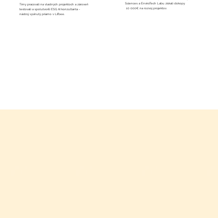
Sciences a EnviroTech Labu získali dokopy
Tímy pracovali na vlastných projektoch a zároveň
10 000€ na rozvoj projektov.
testovali a spolutvorili ESG AI konzultanta -
nástroj vyvinutý priamo v Lifbee.