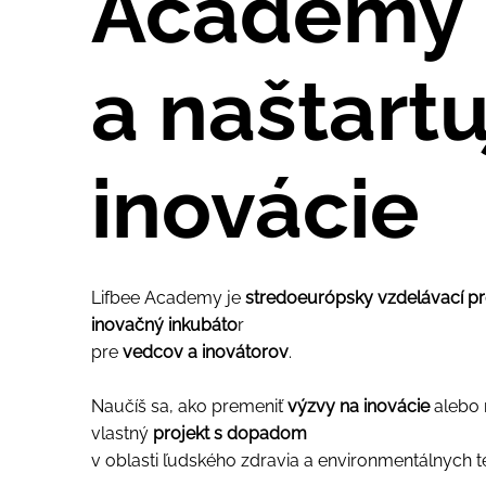
Academy
a naštartu
inovácie
Lifbee Academy je
stredoeurópsky vzdelávací p
inovačný inkubáto
r
pre
vedcov a inovátorov
.
Naučíš sa, ako premeniť
výzvy na inovácie
alebo 
vlastný
projekt s dopadom
v oblasti ľudského zdravia a environmentálnych t