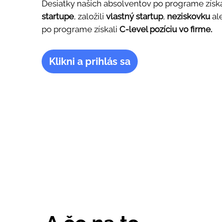
Desiatky našich absolventov po programe získ
startupe
, založili
vlastný startup
,
neziskovku
al
po programe získali
C-level pozíciu vo firme.
Klikni a prihlás sa