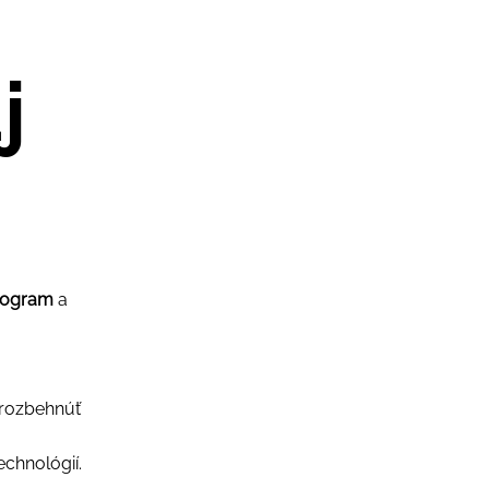
j
rogram
a
rozbehnúť
echnológií.