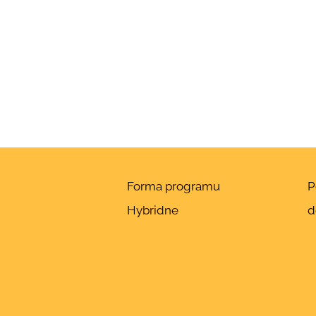
Forma programu
P
a
Hybridne
d